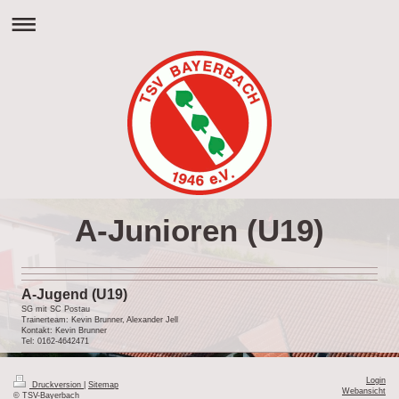
A-Junioren (U19)
A-Jugend (U19)
SG mit SC Postau
Trainerteam: Kevin Brunner, Alexander Jell
Kontakt: Kevin Brunner
Tel: 0162-4642471
Login
Druckversion
|
Sitemap
Webansicht
© TSV-Bayerbach