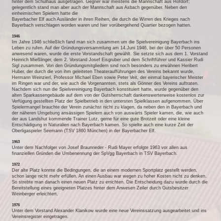
hinter dem Schulhaus ausgetragen. Gegner war meistens die Mannschaft aus Hofdorf;
gelegentlich stand man aber auch der Mannschaft aus Asbach gegenüber. Neben den
einheimischen Spielern hatte die
Bayerbacher Elf auch Ausländer in ihren Reihen, die durch die Wirren des Krieges nach
Bayerbach verschlagen worden waren und hier vorübergehend Quartier bezogen hatten.
1946
Im Jahre 1946 schließlich fand man sich zusammen um die Spielvereinigung Bayerbach ins
Leben zu rufen. Auf der Gründungsversammlung am 14.Juni 1946, bei der über 50 Personen
anwesend waren, wurde die erste Vorstandschaft gewählt. Sie setzte sich aus dem 1. Vorstand
Heinrich Mießlinger, dem 2. Vorstand Josef Eisgruber und dem Schriftführer und Kassier Rudi
Sigl zusammen. Von den Gründungsmitgliedern sind noch besonders zu erwähnen Heribert
Huber, der durch die von ihm geleiteten Theateraufführungen des Vereins bekannt wurde,
Hermann Weinzierl, Professor Michael Eben sowie Peter Veit, der einmal bayerischer Meister
im Ringen war und der, wie auch die Vorgenannten, stets als Gönner des Vereins auftraten.
Nachdem sich nun die Spielvereinigung Bayerbach konstituiert hatte, wurde gegenüber den
alten Sparkassengebäude auf dem von der Gutsherrschaft dankenswerterweise kostenlos zur
Verfügung gestellten Platz der Spielbetrieb in den untersten Spielklassen aufgenommen. Über
Spielermangel brauchte der Verein zunächst nicht zu klagen, da neben den in Bayerbach und
der näheren Umgebung ansässigen Spielern auch von auswärts Spieler kamen, die, wie auch
der aus Landshut kommende Trainer Lutz, gerne für eine gute Brotzeit oder eine kleine
Entschädigung in Naturalien nach Bayerbach kamen. So spielte auch eine kurze Zeit der
Oberligaspieler Seemann (TSV 1860 München) in der Bayerbacher Elf.
1963
Unter dem Nachfolger von Josef Braunrieder - Rudi Mayer erfolgte 1963 vor allen aus
finanziellen Gründen die Umbenennung der SpVgg Bayerbach in TSV Bayerbach.
1972
Der alte Platz konnte die Bedingungen, die an einem modernen Sportplatz gestellt werden,
schon lange nicht mehr erfüllen. An einen Ausbau war wegen zu hoher Kosten nicht zu denken.
So strebte man danach einen neuen Platz zu errichten. Die Entscheidung dazu wurde durch die
Bereitstellung eines geeigneten Platzes hinter dem Anwesen Zeiler durch Gutsbesitzer
Weinberger erleichtert.
1976
Unter dem Vorstand Alexander Klanikow wurde eine neue Vereinssatzung ausgearbeitet und ins
Vereinsregister eingetragen.