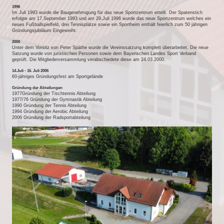
1996
Im Juli 1993 wurde die Baugenehmigung für das neue Sportzentrum erteilt. Der Spatenstich
erfolgte am 17.September 1993 und am 29.Juli 1996 wurde das neue Sportzentrum welches ein
neues Fußballspielfeld, drei Tennisplätze sowie ein Sportheim enthält feierlich zum 50 jährigen
Gründungsjubiläum Eingeweiht.
2000
Unter dem Vorsitz von Peter Späthe wurde die Vereinssatzung komplett überarbeitet. Die neue
Satzung wurde von juristischen Personen sowie dem Bayerischen Landes Sport Verband
geprüft. Die Mitgliederversammlung verabschiedete diese am 24.03.2000.
14.Juli - 16. Juli 2006
60-jähriges Gründungsfest am Sportgelände
Gründung der Abteilungen
1977Gründung der Tischtennis Abteilung
1977/76 Gründung der Gymnastik Abteilung
1990 Gründung der Tennis Abteilung
1994 Gründung der Aerobic Abteilung
2006 Gründung der Radsportabteilung