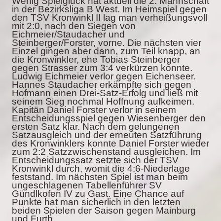
Wenig Spielglück hat aktuell die 2. Mannschaft
in der Bezirksliga B West. Im Heimspiel gegen
den TSV Kronwinkl II lag man verheißungsvoll
mit 2:0, nach den Siegen von
Eichmeier/Staudacher und
Steinberger/Forster, vorne. Die nächsten vier
Einzel gingen aber dann, zum Teil knapp, an
die Kronwinkler, ehe Tobias Steinberger
gegen Strasser zum 3:4 verkürzen konnte.
Ludwig Eichmeier verlor gegen Eichenseer.
Hannes Staudacher erkämpfte sich gegen
Hofmann einen Drei-Satz-Erfolg und ließ mit
seinem Sieg nochmal Hoffnung aufkeimen.
Kapitän Daniel Forster verlor in seinem
Entscheidungsspiel gegen Wiesenberger den
ersten Satz klar. Nach dem gelungenen
Satzausgleich und der erneuten Satzführung
des Kronwinklers konnte Daniel Forster wieder
zum 2:2 Satzzwischenstand ausgleichen. Im
Entscheidungssatz setzte sich der TSV
Kronwinkl durch, womit die 4:6-Niederlage
feststand. Im nächsten Spiel ist man beim
ungeschlagenen Tabellenführer SV
Gündlkofen IV zu Gast. Eine Chance auf
Punkte hat man sicherlich in den letzten
beiden Spielen der Saison gegen Mainburg
und Furth.