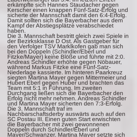
erkämpfte sich Hannes Staudacher gegen
Kerscher einen knappen Fünf-Satz-Erfolg und
sicherte der Mannschaft damit den 6:4-Erfolg.
Damit sollten sich die Bayerbacher aus dem
Kampf der Abstiegsplätze verabschiedet
haben.
Die 3. Mannschaft bestritt gleich zwei Spiele in
der Bezirksklasse D Ost. Als Gastgeber für
den Verfolger TSV Marklkofen gab man sich
bei den Doppeln (Schindler/Eberl und
Fitzke/Mayer) keine Blöße und führte mit 2:0.
Andreas Schindler erhöhte gegen Nöbauer,
während Markus Fitzke eine Fünf-Satz-
Niederlage kassierte. Im hinteren Paarkreuz
siegten Martina Mayer gegen Mittermeier und
Hubert Eberl gegen Huber und brachten das
Team mit 5:1 in Führung. Im zweiten
Durchgang ließen sich die Bayerbacher den
Erfolg nicht mehr nehmen. Andreas Schindler
und Martina Mayer sicherten den 7:3-Erfolg.
Die 3. Mannschaft traf im
Nachbarschaftsderby auswärts auch auf den
SC Postau III. Einen guten Start erwischten
die Bayerbacher mit zwei gewonnenen
Doppeln durch Schindler/Eberl und
Mayer/Schwanzer. Martina Mayer setzte sich