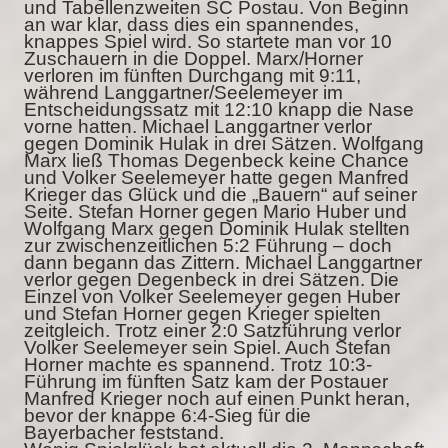
und Tabellenzweiten SC Postau. Von Beginn
an war klar, dass dies ein spannendes,
knappes Spiel wird. So startete man vor 10
Zuschauern in die Doppel. Marx/Horner
verloren im fünften Durchgang mit 9:11,
während Langgartner/Seelemeyer im
Entscheidungssatz mit 12:10 knapp die Nase
vorne hatten. Michael Langgartner verlor
gegen Dominik Hulak in drei Sätzen. Wolfgang
Marx ließ Thomas Degenbeck keine Chance
und Volker Seelemeyer hatte gegen Manfred
Krieger das Glück und die „Bauern“ auf seiner
Seite. Stefan Horner gegen Mario Huber und
Wolfgang Marx gegen Dominik Hulak stellten
zur zwischenzeitlichen 5:2 Führung – doch
dann begann das Zittern. Michael Langgartner
verlor gegen Degenbeck in drei Sätzen. Die
Einzel von Volker Seelemeyer gegen Huber
und Stefan Horner gegen Krieger spielten
zeitgleich. Trotz einer 2:0 Satzführung verlor
Volker Seelemeyer sein Spiel. Auch Stefan
Horner machte es spannend. Trotz 10:3-
Führung im fünften Satz kam der Postauer
Manfred Krieger noch auf einen Punkt heran,
bevor der knappe 6:4-Sieg für die
Bayerbacher feststand.