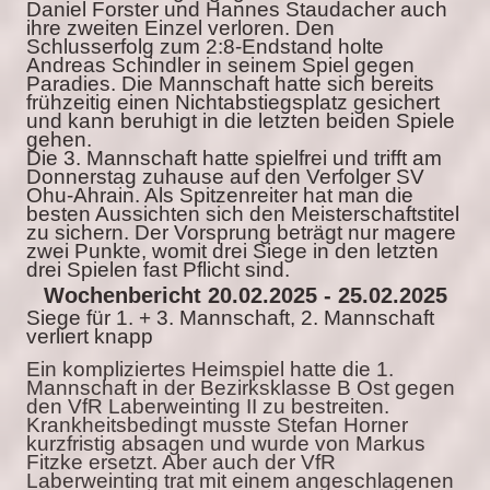
Daniel Forster und Hannes Staudacher auch
ihre zweiten Einzel verloren. Den
Schlusserfolg zum 2:8-Endstand holte
Andreas Schindler in seinem Spiel gegen
Paradies. Die Mannschaft hatte sich bereits
frühzeitig einen Nichtabstiegsplatz gesichert
und kann beruhigt in die letzten beiden Spiele
gehen.
Die 3. Mannschaft hatte spielfrei und trifft am
Donnerstag zuhause auf den Verfolger SV
Ohu-Ahrain. Als Spitzenreiter hat man die
besten Aussichten sich den Meisterschaftstitel
zu sichern. Der Vorsprung beträgt nur magere
zwei Punkte, womit drei Siege in den letzten
drei Spielen fast Pflicht sind.
Wochenbericht 20.02.2025 - 25.02.2025
Siege für 1. + 3. Mannschaft, 2. Mannschaft
verliert knapp
Ein kompliziertes Heimspiel hatte die 1.
Mannschaft in der Bezirksklasse B Ost gegen
den VfR Laberweinting II zu bestreiten.
Krankheitsbedingt musste Stefan Horner
kurzfristig absagen und wurde von Markus
Fitzke ersetzt. Aber auch der VfR
Laberweinting trat mit einem angeschlagenen