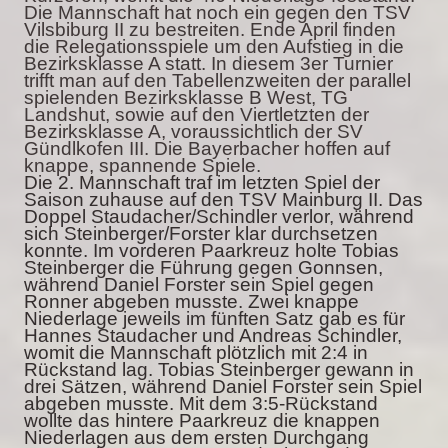
Die Mannschaft hat noch ein gegen den TSV
Vilsbiburg II zu bestreiten. Ende April finden
die Relegationsspiele um den Aufstieg in die
Bezirksklasse A statt. In diesem 3er Turnier
trifft man auf den Tabellenzweiten der parallel
spielenden Bezirksklasse B West, TG
Landshut, sowie auf den Viertletzten der
Bezirksklasse A, voraussichtlich der SV
Gündlkofen III. Die Bayerbacher hoffen auf
knappe, spannende Spiele.
Die 2. Mannschaft traf im letzten Spiel der
Saison zuhause auf den TSV Mainburg II. Das
Doppel Staudacher/Schindler verlor, während
sich Steinberger/Forster klar durchsetzen
konnte. Im vorderen Paarkreuz holte Tobias
Steinberger die Führung gegen Gonnsen,
während Daniel Forster sein Spiel gegen
Ronner abgeben musste. Zwei knappe
Niederlage jeweils im fünften Satz gab es für
Hannes Staudacher und Andreas Schindler,
womit die Mannschaft plötzlich mit 2:4 in
Rückstand lag. Tobias Steinberger gewann in
drei Sätzen, während Daniel Forster sein Spiel
abgeben musste. Mit dem 3:5-Rückstand
wollte das hintere Paarkreuz die knappen
Niederlagen aus dem ersten Durchgang