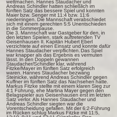
wettmachen. Hannes Staudacher und
Andreas Schindler hatten schließlich im
fünften Satz das bessere Spiel und konnten
Maier bzw. Senger mit 11:4 bzw. 11:6
niederringen. Die Mannschaft verabschiedet
sich mit einem gerechten 5:5 Unentschieden
in die Sommerpause.
Die 3. Mannschaft war Gastgeber für den, in
den letzten Spielen, stark auftretenden TV
Geisenhausen II. Kapitän Hubert Eberl
verzichtete auf einen Einsatz und konnte dafür
Hannes Staudacher verpflichten.
Das Spiel
war knapper als das Ergebnis es vermuten
lässt. In den Doppeln gewannen
Staudacher/Schindler klar, während
Fitzke/Mayer im fünften Satz erfolgreich
waren. Hannes Staudacher bezwang
Steinicke, während Andreas Schindler gegen
Kuffner im fünften Satz das Nachsehen hatte.
Markus Fitzke stellte mit einem klaren Sieg zur
4:1 Führung, ehe Martina Mayer gegen den
Belagspieler aus Geisenhausen erst im letzten
Satz verlor. Als Hannes Staudacher und
Andreas Schindler siegten war die
Vorentscheidung gefallen. Mit der 6:2-Führung
im Rücken schlug Markus Fitzke mit 11:5,