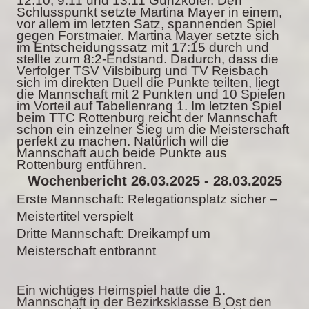
12:10, 9:11 und 13:11 Günzkofer. Den
Schlusspunkt setzte Martina Mayer in einem,
vor allem im letzten Satz, spannenden Spiel
gegen Forstmaier. Martina Mayer setzte sich
im Entscheidungssatz mit 17:15 durch und
stellte zum 8:2-Endstand. Dadurch, dass die
Verfolger TSV Vilsbiburg und TV Reisbach
sich im direkten Duell die Punkte teilten, liegt
die Mannschaft mit 2 Punkten und 10 Spielen
im Vorteil auf Tabellenrang 1. Im letzten Spiel
beim TTC Rottenburg reicht der Mannschaft
schon ein einzelner Sieg um die Meisterschaft
perfekt zu machen. Natürlich will die
Mannschaft auch beide Punkte aus
Rottenburg entführen.
Wochenbericht 26.03.2025 - 28.03.2025
Erste Mannschaft: Relegationsplatz sicher –
Meistertitel verspielt
Dritte Mannschaft: Dreikampf um
Meisterschaft entbrannt
Ein wichtiges Heimspiel hatte die 1.
Mannschaft in der Bezirksklasse B Ost den