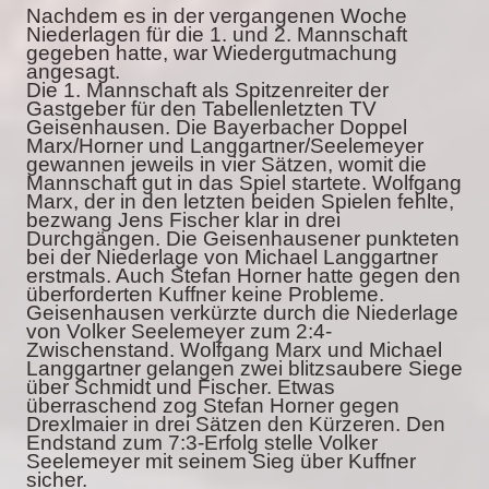
Nachdem es in der vergangenen Woche
Niederlagen für die 1. und 2. Mannschaft
gegeben hatte, war Wiedergutmachung
angesagt.
Die 1. Mannschaft als Spitzenreiter der
Gastgeber für den Tabellenletzten TV
Geisenhausen. Die Bayerbacher Doppel
Marx/Horner und Langgartner/Seelemeyer
gewannen jeweils in vier Sätzen, womit die
Mannschaft gut in das Spiel startete. Wolfgang
Marx, der in den letzten beiden Spielen fehlte,
bezwang Jens Fischer klar in drei
Durchgängen. Die Geisenhausener punkteten
bei der Niederlage von Michael Langgartner
erstmals. Auch Stefan Horner hatte gegen den
überforderten Kuffner keine Probleme.
Geisenhausen verkürzte durch die Niederlage
von Volker Seelemeyer zum 2:4-
Zwischenstand. Wolfgang Marx und Michael
Langgartner gelangen zwei blitzsaubere Siege
über Schmidt und Fischer. Etwas
überraschend zog Stefan Horner gegen
Drexlmaier in drei Sätzen den Kürzeren. Den
Endstand zum 7:3-Erfolg stelle Volker
Seelemeyer mit seinem Sieg über Kuffner
sicher.