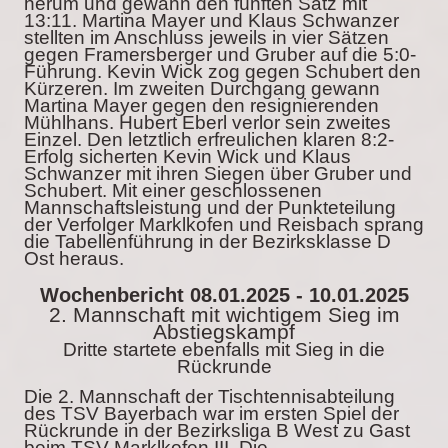
herum und gewann den fünften Satz mit
13:11. Martina Mayer und Klaus Schwanzer
stellten im Anschluss jeweils in vier Sätzen
gegen Framersberger und Gruber auf die 5:0-
Führung. Kevin Wick zog gegen Schubert den
Kürzeren. Im zweiten Durchgang gewann
Martina Mayer gegen den resignierenden
Mühlhans. Hubert Eberl verlor sein zweites
Einzel. Den letztlich erfreulichen klaren 8:2-
Erfolg sicherten Kevin Wick und Klaus
Schwanzer mit ihren Siegen über Gruber und
Schubert. Mit einer geschlossenen
Mannschaftsleistung und der Punkteteilung
der Verfolger Marklkofen und Reisbach sprang
die Tabellenführung in der Bezirksklasse D
Ost heraus.
Wochenbericht 08.01.2025 - 10.01.2025
2. Mannschaft mit wichtigem Sieg im
Abstiegskampf
Dritte startete ebenfalls mit Sieg in die
Rückrunde
Die 2. Mannschaft der Tischtennisabteilung
des TSV Bayerbach war im ersten Spiel der
Rückrunde in der Bezirksliga B West zu Gast
beim TSV Marklkofen III. Die