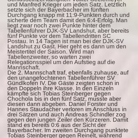
und Manfred Krieger um jeden Satz. Letztlich
setzte sich der Bayerbacher im fünften
Durchgang knapp mit 11:9-Punkten durch und
sicherte dem Team damit den 6:4-Erfolg. Man
liegt zwar noch zwei Punkte hinter dem
Tabellenführer DJK-SV Landshut, aber bereits
fünf Punkte vor dem Tabellendritten SC
Postau. In 14 Tagen ist man bei der DJK-SV
Landshut zu Gast. Hier geht es dann um den
Meistertitel der Saison. Wird man
Tabellenzweiter, so warten zwei
Relegationsspiel um den Aufstieg auf die
Mannschaft.
Die 2. Mannschaft traf, ebenfalls zuhause, auf
den unangefochtenen Tabellenführer SV
Gündlkofen IV. Die Gäste zeigten schon in
den Doppeln ihre Klasse. In den Einzeln
kämpfte sich Tobias Steinberger gegen
Chochola bis in den fünf Satz, musste aber
diesen dann abgeben. Daniel Forster und
Hannes Staudacher verloren im Anschluss in
drei Sätzen und auch Andreas Schindler zog
gegen den jungen Zeiler den Kürzeren. Damit
stand es bereits 0:6 aus der Sicht der
Bayerbacher. Im zweiten Durchgang punktete
Tobias Steinberger gegen Reinelt, während