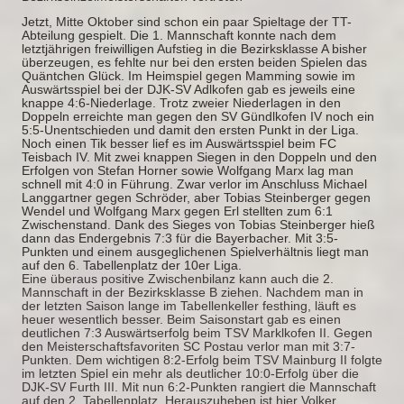
Jetzt, Mitte Oktober sind schon ein paar Spieltage der TT-
Abteilung gespielt. Die 1. Mannschaft konnte nach dem
letztjährigen freiwilligen Aufstieg in die Bezirksklasse A bisher
überzeugen, es fehlte nur bei den ersten beiden Spielen das
Quäntchen Glück. Im Heimspiel gegen Mamming sowie im
Auswärtsspiel bei der DJK-SV Adlkofen gab es jeweils eine
knappe 4:6-Niederlage. Trotz zweier Niederlagen in den
Doppeln erreichte man gegen den SV Gündlkofen IV noch ein
5:5-Unentschieden und damit den ersten Punkt in der Liga.
Noch einen Tik besser lief es im Auswärtsspiel beim FC
Teisbach IV. Mit zwei knappen Siegen in den Doppeln und den
Erfolgen von Stefan Horner sowie Wolfgang Marx lag man
schnell mit 4:0 in Führung. Zwar verlor im Anschluss Michael
Langgartner gegen Schröder, aber Tobias Steinberger gegen
Wendel und Wolfgang Marx gegen Erl stellten zum 6:1
Zwischenstand. Dank des Sieges von Tobias Steinberger hieß
dann das Endergebnis 7:3 für die Bayerbacher. Mit 3:5-
Punkten und einem ausgeglichenen Spielverhältnis liegt man
auf den 6. Tabellenplatz der 10er Liga.
Eine überaus positive Zwischenbilanz kann auch die 2.
Mannschaft in der Bezirksklasse B ziehen. Nachdem man in
der letzten Saison lange im Tabellenkeller festhing, läuft es
heuer wesentlich besser. Beim Saisonstart gab es einen
deutlichen 7:3 Auswärtserfolg beim TSV Marklkofen II. Gegen
den Meisterschaftsfavoriten SC Postau verlor man mit 3:7-
Punkten. Dem wichtigen 8:2-Erfolg beim TSV Mainburg II folgte
im letzten Spiel ein mehr als deutlicher 10:0-Erfolg über die
DJK-SV Furth III. Mit nun 6:2-Punkten rangiert die Mannschaft
auf den 2. Tabellenplatz. Herauszuheben ist hier Volker