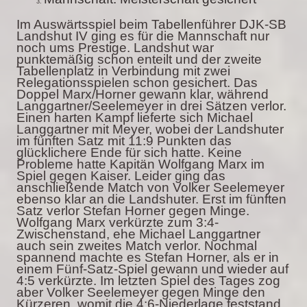
Im Auswärtsspiel beim Tabellenführer DJK-SB
Landshut IV ging es für die Mannschaft nur
noch ums Prestige. Landshut war
punktemäßig schon enteilt und der zweite
Tabellenplatz in Verbindung mit zwei
Relegationsspielen schon gesichert. Das
Doppel Marx/Horner gewann klar, während
Langgartner/Seelemeyer in drei Sätzen verlor.
Einen harten Kampf lieferte sich Michael
Langgartner mit Meyer, wobei der Landshuter
im fünften Satz mit 11:9 Punkten das
glücklichere Ende für sich hatte. Keine
Probleme hatte Kapitän Wolfgang Marx im
Spiel gegen Kaiser. Leider ging das
anschließende Match von Volker Seelemeyer
ebenso klar an die Landshuter. Erst im fünften
Satz verlor Stefan Horner gegen Minge.
Wolfgang Marx verkürzte zum 3:4-
Zwischenstand, ehe Michael Langgartner
auch sein zweites Match verlor. Nochmal
spannend machte es Stefan Horner, als er in
einem Fünf-Satz-Spiel gewann und wieder auf
4:5 verkürzte. Im letzten Spiel des Tages zog
aber Volker Seelemeyer gegen Minge den
Kürzeren, womit die 4:6-Niederlage feststand.