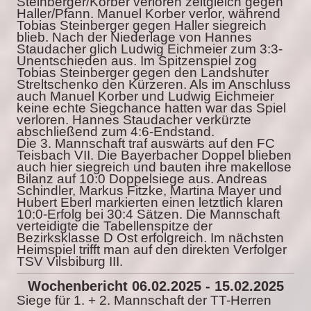
Steinberger/Korber verloren zeitgleich gegen
Haller/Pfann. Manuel Korber verlor, während
Tobias Steinberger gegen Haller siegreich
blieb. Nach der Niederlage von Hannes
Staudacher glich Ludwig Eichmeier zum 3:3-
Unentschieden aus. Im Spitzenspiel zog
Tobias Steinberger gegen den Landshuter
Streltschenko den Kürzeren. Als im Anschluss
auch Manuel Korber und Ludwig Eichmeier
keine echte Siegchance hatten war das Spiel
verloren. Hannes Staudacher verkürzte
abschließend zum 4:6-Endstand.
Die 3. Mannschaft traf auswärts auf den FC
Teisbach VII. Die Bayerbacher Doppel blieben
auch hier siegreich und bauten ihre makellose
Bilanz auf 10:0 Doppelsiege aus. Andreas
Schindler, Markus Fitzke, Martina Mayer und
Hubert Eberl markierten einen letztlich klaren
10:0-Erfolg bei 30:4 Sätzen. Die Mannschaft
verteidigte die Tabellenspitze der
Bezirksklasse D Ost erfolgreich. Im nächsten
Heimspiel trifft man auf den direkten Verfolger
TSV Vilsbiburg III.
Wochenbericht 06.02.2025 - 15.02.2025
Siege für 1. + 2. Mannschaft der TT-Herren