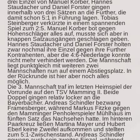
drei Einzel von Manuel Korber, Hannes
Staudacher und Daniel Forster gingen
innerhalb von drei Sätzen an die Further, die
damit schon 5:1 in Führung lagen. Tobias
Steinberger verkürzte in einem spannenden
Spiel zum 2:5. Manuel Korber bot gegen
Hohenschläger alles auf, musste sich aber in
knappen Satzausgängen geschlagen geben.
Hannes Staudacher und Daniel Forster holten
zwar nochmal ihre Einzel gegen ihre Further
Kontrahenten, aber die 4:6-Niederlage konnte
nicht mehr verhindert werden. Die Mannschaft
liegt punktgleich mit weiteren zwei
Mannschaften nun auf einem Abstiegsplatz. In
der Rückrunde ist hier aber noch alles
möglich.
Die 3. Mannschaft traf im letzten Heimspiel der
Vorrunde auf den TSV Mamming II. Beide
Doppel gingen relativ locker an die
Bayerbacher. Andreas Schindler bezwang
Framesberger, während Markus Fitzke gegen
den Mamminger Penholerspieler Mühlhaus im
fünften Satz das Nachsehen hatte. Im hinteren
Paarkreuz ließen Martina Mayer und Hubert
Eberl keine Zweifel aufkommen und stellten
zum 5:1-Zwischenstand. Andreas Schindler
gewann auch sein zweites Einzel, während