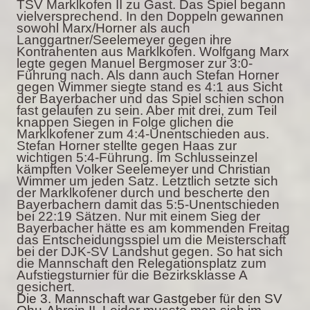
TSV Marklkofen II zu Gast. Das Spiel begann
vielversprechend. In den Doppeln gewannen
sowohl Marx/Horner als auch
Langgartner/Seelemeyer gegen ihre
Kontrahenten aus Marklkofen. Wolfgang Marx
legte gegen Manuel Bergmoser zur 3:0-
Führung nach. Als dann auch Stefan Horner
gegen Wimmer siegte stand es 4:1 aus Sicht
der Bayerbacher und das Spiel schien schon
fast gelaufen zu sein. Aber mit drei, zum Teil
knappen Siegen in Folge glichen die
Marklkofener zum 4:4-Unentschieden aus.
Stefan Horner stellte gegen Haas zur
wichtigen 5:4-Führung. Im Schlusseinzel
kämpften Volker Seelemeyer und Christian
Wimmer um jeden Satz. Letztlich setzte sich
der Marklkofener durch und bescherte den
Bayerbachern damit das 5:5-Unentschieden
bei 22:19 Sätzen. Nur mit einem Sieg der
Bayerbacher hätte es am kommenden Freitag
das Entscheidungsspiel um die Meisterschaft
bei der DJK-SV Landshut gegen. So hat sich
die Mannschaft den Relegationsplatz zum
Aufstiegsturnier für die Bezirksklasse A
gesichert.
Die 3. Mannschaft war Gastgeber für den SV