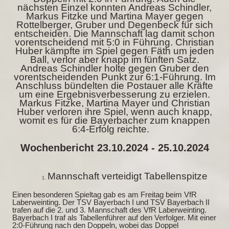
nächsten Einzel konnten Andreas Schindler,
Markus Fitzke und Martina Mayer gegen
Rottelberger, Gruber und Degenbeck für sich
entscheiden. Die Mannschaft lag damit schon
vorentscheidend mit 5:0 in Führung. Christian
Huber kämpfte im Spiel gegen Fäth um jeden
Ball, verlor aber knapp im fünften Satz.
Andreas Schindler holte gegen Gruber den
vorentscheidenden Punkt zur 6:1-Führung. Im
Anschluss bündelten die Postauer alle Kräfte
um eine Ergebnisverbesserung zu erzielen.
Markus Fitzke, Martina Mayer und Christian
Huber verloren ihre Spiel, wenn auch knapp,
womit es für die Bayerbacher zum knappen
6:4-Erfolg reichte.
Wochenbericht 23.10.2024 - 25.10.2024
Mannschaft verteidigt Tabellenspitze
Einen besonderen Spieltag gab es am Freitag beim VfR
Laberweinting. Der TSV Bayerbach I und TSV Bayerbach II
trafen auf die 2. und 3. Mannschaft des VfR Laberweinting.
Bayerbach I traf als Tabellenführer auf den Verfolger. Mit einer
2:0-Führung nach den Doppeln, wobei das Doppel