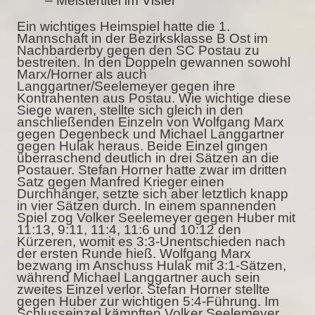
– Meistertitel im Visier
Ein wichtiges Heimspiel hatte die 1.
Mannschaft in der Bezirksklasse B Ost im
Nachbarderby gegen den SC Postau zu
bestreiten. In den Doppeln gewannen sowohl
Marx/Horner als auch
Langgartner/Seelemeyer gegen ihre
Kontrahenten aus Postau. Wie wichtige diese
Siege waren, stellte sich gleich in den
anschließenden Einzeln von Wolfgang Marx
gegen Degenbeck und Michael Langgartner
gegen Hulak heraus. Beide Einzel gingen
überraschend deutlich in drei Sätzen an die
Postauer. Stefan Horner hatte zwar im dritten
Satz gegen Manfred Krieger einen
Durchhänger, setzte sich aber letztlich knapp
in vier Sätzen durch. In einem spannenden
Spiel zog Volker Seelemeyer gegen Huber mit
11:13, 9:11, 11:4, 11:6 und 10:12 den
Kürzeren, womit es 3:3-Unentschieden nach
der ersten Runde hieß. Wolfgang Marx
bezwang im Anschuss Hulak mit 3:1-Sätzen,
während Michael Langgartner auch sein
zweites Einzel verlor. Stefan Horner stellte
gegen Huber zur wichtigen 5:4-Führung. Im
Schlusseinzel kämpften Volker Seelemeyer