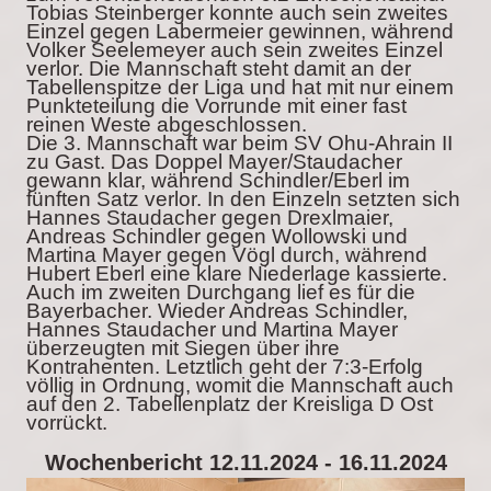
Tobias Steinberger konnte auch sein zweites
Einzel gegen Labermeier gewinnen, während
Volker Seelemeyer auch sein zweites Einzel
verlor. Die Mannschaft steht damit an der
Tabellenspitze der Liga und hat mit nur einem
Punkteteilung die Vorrunde mit einer fast
reinen Weste abgeschlossen.
Die 3. Mannschaft war beim SV Ohu-Ahrain II
zu Gast. Das Doppel Mayer/Staudacher
gewann klar, während Schindler/Eberl im
fünften Satz verlor. In den Einzeln setzten sich
Hannes Staudacher gegen Drexlmaier,
Andreas Schindler gegen Wollowski und
Martina Mayer gegen Vögl durch, während
Hubert Eberl eine klare Niederlage kassierte.
Auch im zweiten Durchgang lief es für die
Bayerbacher. Wieder Andreas Schindler,
Hannes Staudacher und Martina Mayer
überzeugten mit Siegen über ihre
Kontrahenten. Letztlich geht der 7:3-Erfolg
völlig in Ordnung, womit die Mannschaft auch
auf den 2. Tabellenplatz der Kreisliga D Ost
vorrückt.
Wochenbericht 12.11.2024 - 16.11.2024