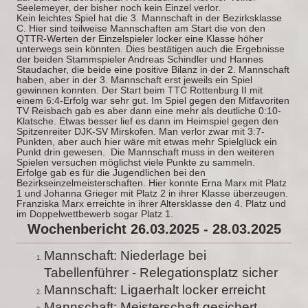
Seelemeyer, der bisher noch kein Einzel verlor.
Kein leichtes Spiel hat die 3. Mannschaft in der Bezirksklasse
C. Hier sind teilweise Mannschaften am Start die von den
QTTR-Werten der Einzelspieler locker eine Klasse höher
unterwegs sein könnten. Dies bestätigen auch die Ergebnisse
der beiden Stammspieler Andreas Schindler und Hannes
Staudacher, die beide eine positive Bilanz in der 2. Mannschaft
haben, aber in der 3. Mannschaft erst jeweils ein Spiel
gewinnen konnten. Der Start beim TTC Rottenburg II mit
einem 6:4-Erfolg war sehr gut. Im Spiel gegen den Mitfavoriten
TV Reisbach gab es aber dann eine mehr als deutliche 0:10-
Klatsche. Etwas besser lief es dann im Heimspiel gegen den
Spitzenreiter DJK-SV Mirskofen. Man verlor zwar mit 3:7-
Punkten, aber auch hier wäre mit etwas mehr Spielglück ein
Punkt drin gewesen. Die Mannschaft muss in den weiteren
Spielen versuchen möglichst viele Punkte zu sammeln.
Erfolge gab es für die Jugendlichen bei den
Bezirkseinzelmeisterschaften. Hier konnte Erna Marx mit Platz
1 und Johanna Grieger mit Platz 2 in ihrer Klasse überzeugen.
Franziska Marx erreichte in ihrer Altersklasse den 4. Platz und
im Doppelwettbewerb sogar Platz 1.
Wochenbericht 26.03.2025 - 28.03.2025
Mannschaft: Niederlage bei
Tabellenführer - Relegationsplatz sicher
Mannschaft: Ligaerhalt locker erreicht
Mannschaft: Meisterschaft gesichert