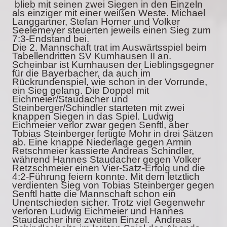
blieb mit seinen zwei Siegen in den Einzeln
als einziger mit einer weißen Weste. Michael
Langgartner, Stefan Horner und Volker
Seelemeyer steuerten jeweils einen Sieg zum
7:3-Endstand bei.
Die 2. Mannschaft trat im Auswärtsspiel beim
Tabellendritten SV Kumhausen II an.
Scheinbar ist Kumhausen der Lieblingsgegner
für die Bayerbacher, da auch im
Rückrundenspiel, wie schon in der Vorrunde,
ein Sieg gelang. Die Doppel mit
Eichmeier/Staudacher und
Steinberger/Schindler starteten mit zwei
knappen Siegen in das Spiel. Ludwig
Eichmeier verlor zwar gegen Senftl, aber
Tobias Steinberger fertigte Mohr in drei Sätzen
ab. Eine knappe Niederlage gegen Armin
Retschmeier kassierte Andreas Schindler,
während Hannes Staudacher gegen Volker
Retzschmeier einen Vier-Satz-Erfolg und die
4:2-Führung feiern konnte. Mit dem letztlich
verdienten Sieg von Tobias Steinberger gegen
Senftl hatte die Mannschaft schon ein
Unentschieden sicher. Trotz viel Gegenwehr
verloren Ludwig Eichmeier und Hannes
Staudacher ihre zweiten Einzel. Andreas