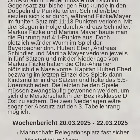
Ohu-Ahrain II. Leider musste man sich im
Gegensatz zur bisherigen Rückrunde in den
Doppeln die Punkte teilen. Schindler/Eberl
setzten sich klar durch, während Fitzke/Mayer
im fünften Satz mit 11:13 Punkten verloren. Mit
drei Siegen in Folge durch Andreas Schindler,
Markus Fitzke und Martina Mayer baute man
die Führung auf 4:1-Punkte aus. Doch
plötzlich war der Wurm im Spiel der
Bayerbacher drin. Hubert Eberl, Andreas
Schindler und Martina Mayer verloren jeweils
in fünf Sätzen und mit der Niederlage von
Markus Fitzke hatten die Ohu-Ahrainer
plötzlich die Nase vorne. Kapitän Hubert Eberl
bezwang im letzten Einzel des Spiels dann
Kindsmüller in drei Sätzen und holte das 5:5-
Unentschieden. Die letzten beiden Spiele
müssen zwangsläufig gewonnen werden, um
sich die Meisterschaft in der Bezirksklasse D
Ost zu sichern.
Bei zwei Niederlagen wäre
sogar der Absturz auf den 3. Tabellenrang
möglich.
Wochenbericht 20.03.2025 - 22.03.2025
Mannschaft: Relegationsplatz fast sicher