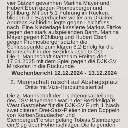
vier Sätzen gewannen Martina Mayer und
Hubert Eberl gegen Promesberger und
Kühlburg. Mit der 5:1-Führung im Rücken,
blieben die Bayerbacher weiter am Drücker.
Andreas Schindler legte gegen Leichtfuss
nach. Eine Niederlage kassierte Markus Fitzke
gegen den stark aufspielenden Barth. Martina
Mayer gegen Kühlburg und Hubert Eberl
gegen Promesberger setzten die
Schlusspunkte zum klaren 8:2-Erfolg für die
Mannschaft in der Bezirksklasse D Ost.
Die 1. Mannschaft startet am Freitag den
17.01.2025 mit dem Spiel gegen die DJK-SV
Mirskofen in die Rückrunde.
Wochenbericht 12.12.2024 - 13.12.2024
2. Mannschaft rutscht auf Abstiegsplatz
Dritte mit Vize-Herbstmeistertitel
Die 2. Mannschaft der Tischtennisabteilung
des TSV Bayerbach war in der Bezirksliga B
West Gastgeber für die DJK-SV Furth II. Nach
zwei bitteren Drei-Satz-Pleiten in den Doppeln
von Korber/Staudacher und
Steinberger/Forster gelang Tobias Steinberger
ein Sieg über Hohenschläger. Die folgenden