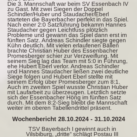
Die 3. Mannschaft war beim SV Essenbach IV
zu Gast. Mit zwei Siegen der Doppel
Schindler/Huber und Staudacher/Eberl
starteten die Bayerbacher perfekt in das Spiel.
Nach einer 2:0 Satzführung bekamm Hannes
Staudacher gegen Leichtfuss plötzlich
Probleme und gewann das Spiel dann erst im
fünften Satz. Andreas Schindler siegte gegen
Kühn deutlich. Mit vielen erlaufenen Bällen
brachte Christian Huber des Essenbacher
Promesberger schier zur Verzweiflung. Mit
seinem Sieg lag das Team mit 5:0 in Führung,
ehe Hubert Eberl verlor. Andreas Schindler
und Hannes Staudacher ließen zwei deutliche
Siege folgen und Hubert Eberl stellte mit
seinem Erfolg über Promesberger zum 8:1.
Auch im zweiten Spiel wusste Christian Huber
mit Laufarbeit zu überzeugen. Letztlich setzte
sich der Essenbacher Höng im fünften Satz
durch. Mit dem 8:2-Sieg bleibt die Mannschaft
weiter im oberen Tabellendrittel präsent.
Wochenbericht 28.10.2024 - 31.10.2024
TSV Bayerbach I gewinnt auch in
Vilsbiburg, „dritte“ schlägt Postau III