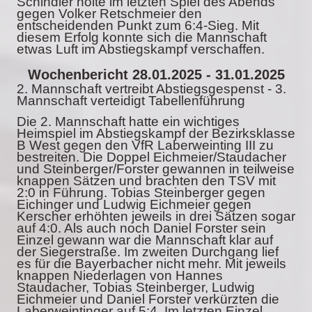
Schindler holte im letzten Spiel des Abends
gegen Volker Retschmeier den
entscheidenden Punkt zum 6:4-Sieg. Mit
diesem Erfolg konnte sich die Mannschaft
etwas Luft im Abstiegskampf verschaffen.
Wochenbericht 28.01.2025 - 31.01.2025
2. Mannschaft vertreibt Abstiegsgespenst - 3.
Mannschaft verteidigt Tabellenführung
Die 2. Mannschaft hatte ein wichtiges
Heimspiel im Abstiegskampf der Bezirksklasse
B West gegen den VfR Laberweinting III zu
bestreiten. Die Doppel Eichmeier/Staudacher
und Steinberger/Forster gewannen in teilweise
knappen Sätzen und brachten den TSV mit
2:0 in Führung. Tobias Steinberger gegen
Eichinger und Ludwig Eichmeier gegen
Kerscher erhöhten jeweils in drei Sätzen sogar
auf 4:0. Als auch noch Daniel Forster sein
Einzel gewann war die Mannschaft klar auf
der Siegerstraße. Im zweiten Durchgang lief
es für die Bayerbacher nicht mehr. Mit jeweils
knappen Niederlagen von Hannes
Staudacher, Tobias Steinberger, Ludwig
Eichmeier und Daniel Forster verkürzten die
Laberweintinger auf 5:4. Im letzten Einzel