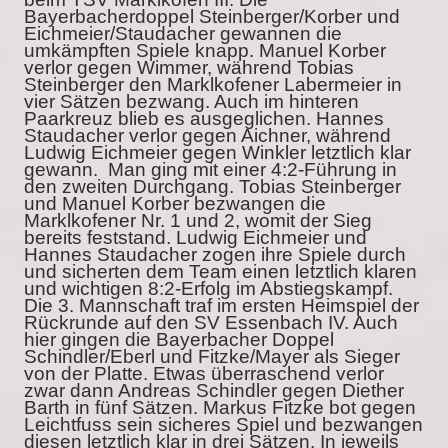
Bayerbacherdoppel Steinberger/Korber und
Eichmeier/Staudacher gewannen die
umkämpften Spiele knapp. Manuel Korber
verlor gegen Wimmer, während Tobias
Steinberger den Marklkofener Labermeier in
vier Sätzen bezwang. Auch im hinteren
Paarkreuz blieb es ausgeglichen. Hannes
Staudacher verlor gegen Aichner, während
Ludwig Eichmeier gegen Winkler letztlich klar
gewann. Man ging mit einer 4:2-Führung in
den zweiten Durchgang. Tobias Steinberger
und Manuel Korber bezwangen die
Marklkofener Nr. 1 und 2, womit der Sieg
bereits feststand. Ludwig Eichmeier und
Hannes Staudacher zogen ihre Spiele durch
und sicherten dem Team einen letztlich klaren
und wichtigen 8:2-Erfolg im Abstiegskampf.
Die 3. Mannschaft traf im ersten Heimspiel der
Rückrunde auf den SV Essenbach IV. Auch
hier gingen die Bayerbacher Doppel
Schindler/Eberl und Fitzke/Mayer als Sieger
von der Platte. Etwas überraschend verlor
zwar dann Andreas Schindler gegen Diether
Barth in fünf Sätzen. Markus Fitzke bot gegen
Leichtfuss sein sicheres Spiel und bezwangen
diesen letztlich klar in drei Sätzen. In jeweils