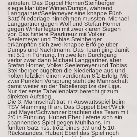
antreten. Das Doppel Horner/Steinberger
siegte klar über Winter/Dumps, während
Langgarnter/Seelemeyer eine knappe Fünf-
Satz-Niederlage hinnehmen mussten. Michael
Langgartner gegen Wolf und Stefan Horner
gegen Winter legten mit zwei klaren Siegen
vor. Das hintere Paarkreuz mit Volker
Seelemeyer und Tobias Steinberger
erkämpften sich zwei knappe Erfolge über
Dumps und Nachtmann. Das Team ging damit
mit 5:1 in Führung. Im zweiten Durchgang
verlor zwar dann Michael Langgartner, aber
Stefan Horner, Volker Seelemeyer und Tobias
Steinberger bügelten die Niederlage aus und
holten letztlich einen verdienten 8:2-Erfolg. Mit
zwei Punkten Vorsprung steht die Mannschaft
damit weiter an der Tabellenspitze der Liga.
Nur der erste Tabellenplatz berechtigt zum
direkten Aufstieg.
Die 3. Mannschaft trat im Auswärtsspiel beim
TSV Mamming III an. Das Doppel Eberl/Wick
und Mayer/Schwanzer brachten das Team mit
2:0 in Führung. Hubert Eberl lieferte sich ein
spannendes Spiel gegen Mühlhans. Im
fünften Satz riss, trotz eines 3:9 und 5:10-
Rückstandes, Hubert Eberl das Spiel noch