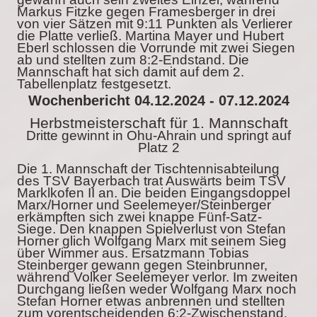
Markus Fitzke gegen Framesberger in drei
von vier Sätzen mit 9:11 Punkten als Verlierer
die Platte verließ. Martina Mayer und Hubert
Eberl schlossen die Vorrunde mit zwei Siegen
ab und stellten zum 8:2-Endstand. Die
Mannschaft hat sich damit auf dem 2.
Tabellenplatz festgesetzt.
Wochenbericht 04.12.2024 - 07.12.2024
Herbstmeisterschaft für 1. Mannschaft
Dritte gewinnt in Ohu-Ahrain und springt auf
Platz 2
Die 1. Mannschaft der Tischtennisabteilung
des TSV Bayerbach trat Auswärts beim TSV
Marklkofen II an. Die beiden Eingangsdoppel
Marx/Horner und Seelemeyer/Steinberger
erkämpften sich zwei knappe Fünf-Satz-
Siege. Den knappen Spielverlust von Stefan
Horner glich Wolfgang Marx mit seinem Sieg
über Wimmer aus. Ersatzmann Tobias
Steinberger gewann gegen Steinbrunner,
während Volker Seelemeyer verlor. Im zweiten
Durchgang ließen weder Wolfgang Marx noch
Stefan Horner etwas anbrennen und stellten
zum vorentscheidenden 6:2-Zwischenstand.