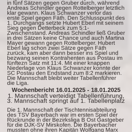
in fünf Sätzen gegen Gruber durch, während
Andreas Schindler gegen Rottelberger letztlich
klar gewann. Klaus Schwanzer verlor das
erste Spiel gegen Fäth. Den Schlusspunkt des
1. Durchgangs setzte Hubert Eberl mit seinem
Sieg gegen Detterbeck zum 5:1-
Zwischenstand. Andreas Schindler ließ Gruber
in drei Sätzen keine Chance und auch Martina
Mayer gewann gegen Rottelberger. Hubert
Eberl lag schon zwei Sätze gegen Fäth
zurück, kam aber dann besser ins Spiel und
bezwang seinen Kontrahenten aus Postau im
fünftezn Satz mit 11:4. Mit einer knappen
Niederlage von Klaus Schwanzer konnte der
SC Postau den Endstand zum 8:2 markieren.
Die Mannschaft bleibt weiter Tabellenführer
die Liga.
Wochenbericht 16.01.2025 - 18.01.2025
1. Mannschaft verteidigt Tabellenführung,
3. Mannschaft springt auf 1. Tabellenplatz
Die 1. Mannschaft der Tischtennisabteilung
des TSV Bayerbach war im ersten Spiel der
Rückrunde in der Bezirksliga B Ost Gastgeber
für die DJK-SV Mirskofen. Die Bayerbacher
mussten ohne ihren Kapitän Wolfgang Marx