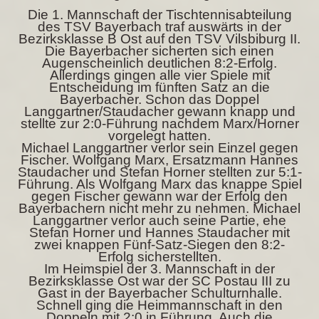
Die 1. Mannschaft der Tischtennisabteilung
des TSV Bayerbach traf auswärts in der
Bezirksklasse B Ost auf den TSV Vilsbiburg II.
Die Bayerbacher sicherten sich einen
Augenscheinlich deutlichen 8:2-Erfolg.
Allerdings gingen alle vier Spiele mit
Entscheidung im fünften Satz an die
Bayerbacher. Schon das Doppel
Langgartner/Staudacher gewann knapp und
stellte zur 2:0-Führung nachdem Marx/Horner
vorgelegt hatten.
Michael Langgartner verlor sein Einzel gegen
Fischer. Wolfgang Marx, Ersatzmann Hannes
Staudacher und Stefan Horner stellten zur 5:1-
Führung. Als Wolfgang Marx das knappe Spiel
gegen Fischer gewann war der Erfolg den
Bayerbachern nicht mehr zu nehmen. Michael
Langgartner verlor auch seine Partie, ehe
Stefan Horner und Hannes Staudacher mit
zwei knappen Fünf-Satz-Siegen den 8:2-
Erfolg sicherstellten.
Im Heimspiel der 3. Mannschaft in der
Bezirksklasse Ost war der SC Postau III zu
Gast in der Bayerbacher Schulturnhalle.
Schnell ging die Heimmannschaft in den
Doppeln mit 2:0 in Führung. Auch die