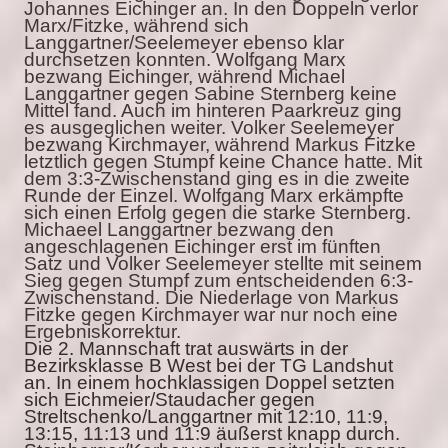
Johannes Eichinger an. In den Doppeln verlor
Marx/Fitzke, während sich
Langgartner/Seelemeyer ebenso klar
durchsetzen konnten. Wolfgang Marx
bezwang Eichinger, während Michael
Langgartner gegen Sabine Sternberg keine
Mittel fand. Auch im hinteren Paarkreuz ging
es ausgeglichen weiter. Volker Seelemeyer
bezwang Kirchmayer, während Markus Fitzke
letztlich gegen Stumpf keine Chance hatte. Mit
dem 3:3-Zwischenstand ging es in die zweite
Runde der Einzel. Wolfgang Marx erkämpfte
sich einen Erfolg gegen die starke Sternberg.
Michaeel Langgartner bezwang den
angeschlagenen Eichinger erst im fünften
Satz und Volker Seelemeyer stellte mit seinem
Sieg gegen Stumpf zum entscheidenden 6:3-
Zwischenstand. Die Niederlage von Markus
Fitzke gegen Kirchmayer war nur noch eine
Ergebniskorrektur.
Die 2. Mannschaft trat auswärts in der
Bezirksklasse B West bei der TG Landshut
an. In einem hochklassigen Doppel setzten
sich Eichmeier/Staudacher gegen
Streltschenko/Langgartner mit 12:10, 11:9,
13:15, 11:13 und 11:9 äußerst knapp durch.