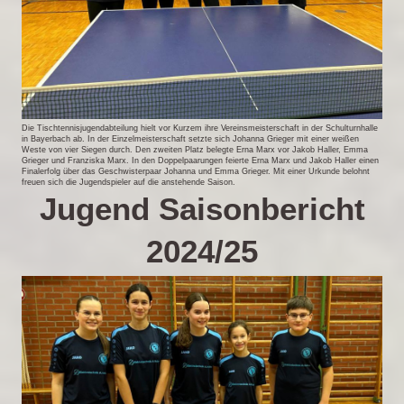
Die Tischtennisjugendabteilung hielt vor Kurzem ihre Vereinsmeisterschaft in der Schulturnhalle
in Bayerbach ab. In der Einzelmeisterschaft setzte sich Johanna Grieger mit einer weißen
Weste von vier Siegen durch. Den zweiten Platz belegte Erna Marx vor Jakob Haller, Emma
Grieger und Franziska Marx. In den Doppelpaarungen feierte Erna Marx und Jakob Haller einen
Finalerfolg über das Geschwisterpaar Johanna und Emma Grieger. Mit einer Urkunde belohnt
freuen sich die Jugendspieler auf die anstehende Saison.
Jugend Saisonbericht
2024/25