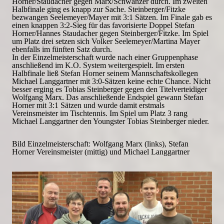
Horner/Staudacher gegen Marx/Schwanzer durch. Im zweiten
Halbfinale ging es knapp zur Sache. Steinberger/Fitzke
bezwangen Seelemeyer/Mayer mit 3:1 Sätzen. Im Finale gab es
einen knappen 3:2-Sieg für das favorisierte Doppel Stefan
Horner/Hannes Staudacher gegen Steinberger/Fitzke. Im Spiel
um Platz drei setzen sich Volker Seelemeyer/Martina Mayer
ebenfalls im fünften Satz durch.
In der Einzelmeisterschaft wurde nach einer Gruppenphase
anschließend im K.O. System weitergespielt. Im ersten
Halbfinale ließ Stefan Horner seinem Mannschaftskollegen
Michael Langgartner mit 3:0-Sätzen keine echte Chance. Nicht
besser erging es Tobias Steinberger gegen den Titelverteidiger
Wolfgang Marx. Das anschließende Endspiel gewann Stefan
Horner mit 3:1 Sätzen und wurde damit erstmals
Vereinsmeister im Tischtennis. Im Spiel um Platz 3 rang
Michael Langgartner den Youngster Tobias Steinberger nieder.
Bild Einzelmeisterschaft: Wolfgang Marx (links), Stefan
Horner Vereinsmeister (mittig) und Michael Langgartner