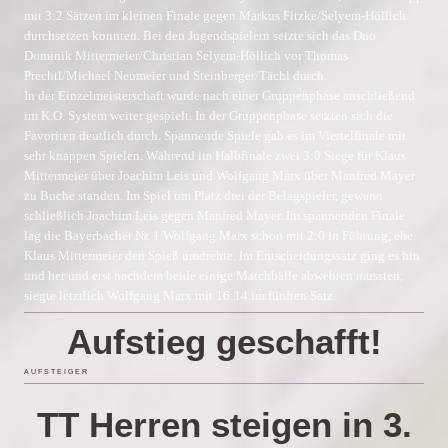
mit 3:2 Sätzen im kleinen Finale gegen Markus Fitzke/Selyem-Höllich
durchsetzen konnten. Bei den Jugendspielern setzte sich das Duo
Dominik Mittermeier/Christian Selyem-Höllich vor Thomas
Prechtl/Michael Neumeier und Steinberger/Tächl durch.
In der Einzelmeisterschaft wurde nach einer Gruppenphase anschließend
im K.O. System weiter gespielt. In der Gruppenphase setzten sich die
Favoriten deutlich durch. Spannende Spiele gab es im Viertelfinale mit
sehr knappen Spielen. Während im Halbfinale zwei 3:0 Siege für Klaus
Mittermeier über Joachim Leis und Wolfgang Marx über Manfred Mayer
zu Buche standen. Im Spiel um Platz drei der Belagspieler, gewann
schließlich Joachim Leis gegen Manfred Mayer. Im spannenden Finale
lag die Bayerbacher Nr. 1 Wolfgang Marx schon mit 2:0 in Führung, ehe
Klaus Mittermeier den Spieß umdrehte. Im Entscheidungssatz ging es hin
und her und erst nachdem beide einige Matchbälle abwehren mussten,
siegte letztlich Wolfgang Marx mit 16:14 im fünften Satz.
Aufstieg geschafft!
A U F S T E I G E R
TT Herren steigen in 3.