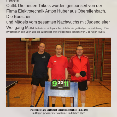
neuem
Outfit. Die neuen Trikots wurden gesponsert von der
Firma Elektrotechnik Anton Huber aus Oberellenbach.
Die Burschen
und Mädels vom gesamten Nachwuchs mit Jugendleiter
Wolfgang Marx
bedankten sich ganz herzlich für die großartige Unterstützung. „Eine
Investition in den Sport und die Jugend ist immer besonders lohnenswert“, so Anton Huber.
Wolfgang Marx verteidigt Vereinsmeistertitel im Einzel
Im Doppel gewinnen Stefan Horner und Hubert Eberl