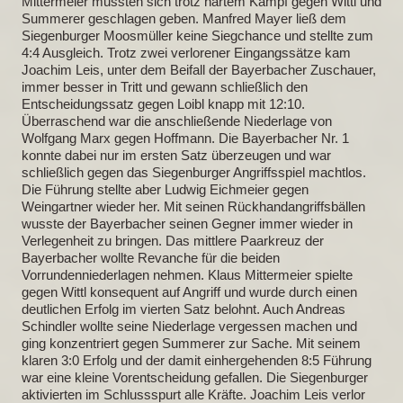
Mittermeier mussten sich trotz hartem Kampf gegen Wittl und
Summerer geschlagen geben. Manfred Mayer ließ dem
Siegenburger Moosmüller keine Siegchance und stellte zum
4:4 Ausgleich. Trotz zwei verlorener Eingangssätze kam
Joachim Leis, unter dem Beifall der Bayerbacher Zuschauer,
immer besser in Tritt und gewann schließlich den
Entscheidungssatz gegen Loibl knapp mit 12:10.
Überraschend war die anschließende Niederlage von
Wolfgang Marx gegen Hoffmann. Die Bayerbacher Nr. 1
konnte dabei nur im ersten Satz überzeugen und war
schließlich gegen das Siegenburger Angriffsspiel machtlos.
Die Führung stellte aber Ludwig Eichmeier gegen
Weingartner wieder her. Mit seinen Rückhandangriffsbällen
wusste der Bayerbacher seinen Gegner immer wieder in
Verlegenheit zu bringen. Das mittlere Paarkreuz der
Bayerbacher wollte Revanche für die beiden
Vorrundenniederlagen nehmen. Klaus Mittermeier spielte
gegen Wittl konsequent auf Angriff und wurde durch einen
deutlichen Erfolg im vierten Satz belohnt. Auch Andreas
Schindler wollte seine Niederlage vergessen machen und
ging konzentriert gegen Summerer zur Sache. Mit seinem
klaren 3:0 Erfolg und der damit einhergehenden 8:5 Führung
war eine kleine Vorentscheidung gefallen. Die Siegenburger
aktivierten im Schlussspurt alle Kräfte. Joachim Leis verlor