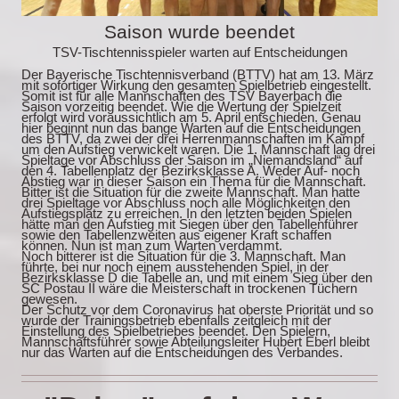
Saison wurde beendet
TSV-Tischtennisspieler warten auf Entscheidungen
Der Bayerische Tischtennisverband (BTTV) hat am 13. März
mit sofortiger Wirkung den gesamten Spielbetrieb eingestellt.
Somit ist für alle Mannschaften des TSV Bayerbach die
Saison vorzeitig beendet. Wie die Wertung der Spielzeit
erfolgt wird voraussichtlich am 5. April entschieden. Genau
hier beginnt nun das bange Warten auf die Entscheidungen
des BTTV, da zwei der drei Herrenmannschaften im Kampf
um den Aufstieg verwickelt waren. Die 1. Mannschaft lag drei
Spieltage vor Abschluss der Saison im „Niemandsland“ auf
den 4. Tabellenplatz der Bezirksklasse A. Weder Auf- noch
Abstieg war in dieser Saison ein Thema für die Mannschaft.
Bitter ist die Situation für die zweite Mannschaft. Man hatte
drei Spieltage vor Abschluss noch alle Möglichkeiten den
Aufstiegsplatz zu erreichen. In den letzten beiden Spielen
hätte man den Aufstieg mit Siegen über den Tabellenführer
sowie den Tabellenzweiten aus eigener Kraft schaffen
können. Nun ist man zum Warten verdammt.
Noch bitterer ist die Situation für die 3. Mannschaft. Man
führte, bei nur noch einem ausstehenden Spiel, in der
Bezirksklasse D die Tabelle an, und mit einem Sieg über den
SC Postau II wäre die Meisterschaft in trockenen Tüchern
gewesen.
Der Schutz vor dem Coronavirus hat oberste Priorität und so
wurde der Trainingsbetrieb ebenfalls zeitgleich mit der
Einstellung des Spielbetriebes beendet. Den Spielern,
Mannschaftsführer sowie Abteilungsleiter Hubert Eberl bleibt
nur das Warten auf die Entscheidungen des Verbandes.