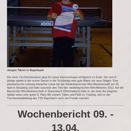
Junges Talent in Bayerbach
Die erste Tischtennissaison ging für Lukas Kammermayer erfolgreich zu Ende. Der erst 6-
jährige spielte in der ersten Saison in der Schülerliga eine gute Bilanz mit neun Siegen. Eine
phantastische Leistung erbrachte Lukas bei der Niederbayrischen Mini-Meisterschaft am 28.
April in Straubing und holte souverän den Titel des niederbayrischen Mini-Meisters 2012. Auf der
Bayrischen Mini-Meisterschaft in Stammbach (Oberfranken) holte er, als einer der jüngsten
Spieler einen sehr guten 9. Platz.Mit seinem Talent und Fleiß im Training, wird er der
Tischtennisabteilung des TSV Bayerbach noch viel Freude machen.
Wochenbericht 09. -
13.04.