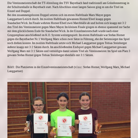
Die Vereinsmeisterschaft der TT-Abteilung des TSV Bayerbach fand traditionell am Gründonnerstag in
der Schulturnhalle in Bayerbach statt. Nach Abschluss einer langen Saison ging es um die Titel im
Einzel und Doppel.
Bei den zusammengelosten Doppel setzten sich im ersten Halbfinale Marx/Mayer gegen
Langgartner/Leirich durch. Im zweiten Halbfinale gewannen Horner/Eberl knapp gegen
Staudacher/Wick. Im Finale wehrten Horner/Eberl zwei Matchbälle ab und holten sich knapp mit 3:2
den Titel des Vereinsmeister gegen Marx/Mayer. Im kleinen Finale gingen es ebenso spannend zur Sache
mit dem glücklicheren Ende für Staudacher/Wick. In der Einzelmeisterschaft wurde nach einer
Gruppenphase anschließend im K.O. System weitergespielt. Im ersten Halbfinale war Stefan Horner
gegen die Bayerbacher Nr. 1 Wolfgang Marx schon zwei Sätze in Führung, ehe der Seriensieger das Spiel
noch drehen konnte. Im zweiten Halbfinale setzte sich Michael Langgartner gegen Tobias Steinberger
äußerst knapp mit 3:2 Sätzen durch. Im anschließenden Endspiel gegen Michael Langgartner gewann
Wolfgang Marx mit 3:1 Sätzen und verteidigte damit seinen Titel als Vereinsmeister. Im Spiel um Platz 3
gewann Stefan Horner gegen Tobias Steinberger ebenfalls mit 3:1 Sätzen.
Bild1: Die Platzierten in der Einzelvereinsmeisterschaft (v.l.n.r.: Stefan Horner, Wolfgang Marx, Michael
Langgartner)