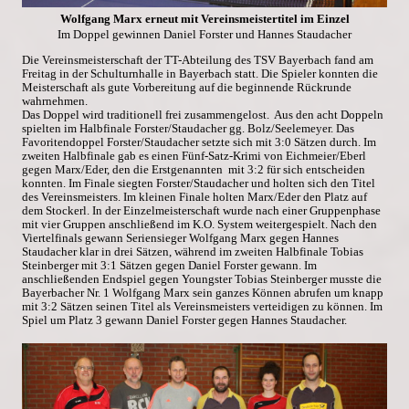
Wolfgang Marx erneut mit Vereinsmeistertitel im Einzel
Im Doppel gewinnen Daniel Forster und Hannes Staudacher
Die Vereinsmeisterschaft der TT-Abteilung des TSV Bayerbach fand am
Freitag in der Schulturnhalle in Bayerbach statt. Die Spieler konnten die
Meisterschaft als gute Vorbereitung auf die beginnende Rückrunde
wahrnehmen.
Das Doppel wird traditionell frei zusammengelost. Aus den acht Doppeln
spielten im Halbfinale Forster/Staudacher gg. Bolz/Seelemeyer. Das
Favoritendoppel Forster/Staudacher setzte sich mit 3:0 Sätzen durch. Im
zweiten Halbfinale gab es einen Fünf-Satz-Krimi von Eichmeier/Eberl
gegen Marx/Eder, den die Erstgenannten mit 3:2 für sich entscheiden
konnten. Im Finale siegten Forster/Staudacher und holten sich den Titel
des Vereinsmeisters. Im kleinen Finale holten Marx/Eder den Platz auf
dem Stockerl. In der Einzelmeisterschaft wurde nach einer Gruppenphase
mit vier Gruppen anschließend im K.O. System weitergespielt. Nach den
Viertelfinals gewann Seriensieger Wolfgang Marx gegen Hannes
Staudacher klar in drei Sätzen, während im zweiten Halbfinale Tobias
Steinberger mit 3:1 Sätzen gegen Daniel Forster gewann. Im
anschließenden Endspiel gegen Youngster Tobias Steinberger musste die
Bayerbacher Nr. 1 Wolfgang Marx sein ganzes Können abrufen um knapp
mit 3:2 Sätzen seinen Titel als Vereinsmeisters verteidigen zu können. Im
Spiel um Platz 3 gewann Daniel Forster gegen Hannes Staudacher.