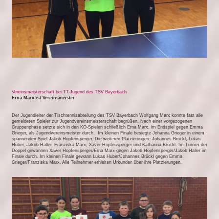
Vereinsmeisterschaft bei TT-Jugend des TSV Bayerbach
Erna Marx ist Vereinsmeister
Der Jugendleiter der Tischtennisabteilung des TSV Bayerbach Wolfgang Marx konnte fast alle
gemeldeten Spieler zur Jugendvereinsmeisterschaft begrüßen. Nach einer vorgezogenen
Gruppenphase setzte sich in den KO-Spielen schließlich Erna Marx, im Endspiel gegen Emma
Grieger, als Jugendvereinsmeister durch. Im kleinen Finale besiegte Johanna Grieger in einem
spannenden Spiel Jakob Hopfensperger. Die weiteren Platzierungen: Johannes Brückl, Lukas
Huber, Jakob Haller, Franziska Marx, Xaver Hopfensperger und Katharina Brückl. Im Turnier der
Doppel gewannen Xaver Hopfensperger/Erna Marx gegen Jakob Hopfensperger/Jakob Haller im
Finale durch. Im kleinen Finale gewann Lukas Huber/Johannes Brückl gegen Emma
Grieger/Franziska Marx. Alle Teilnehmer erhielten Urkunden über ihre Platzierungen.