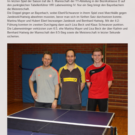
Im letzten Spiel der Saison traf die 3. Mannschaft der TT-Abteilung in der Bezirksklasse D auf
den punktgleichen Tabellenführer VfR Laberweinting IV. Nur ein Sieg bringt den Bayerbachern
die Meisterschaft.
Die Doppel gingen an Bayerbach, wobei Eberl/Schwanzer in ihrem Spiel zwei Matchbälle gegen
Jandesek/Hattwig abwehren mussten, bevor man sich im fünften Satz durchsetzen konnte.
Martina Mayer und Hubert Eberl bezwangen Jandesek und Bernhard Hattwig. Mit der 4:2-
Führung konnten im zweiten Durchgang dann auch Lisa Beck und Klaus Schwanzer punkten.
Die Laberweintinger verkürzten zum 6:5, ehe Martina Mayer und Lisa Beck der über Kathrin und
Bernhard Hattwig der Mannschaft den 8:5-Sieg sowie die Meisterschaft in letzter Sekunde
sicherten.