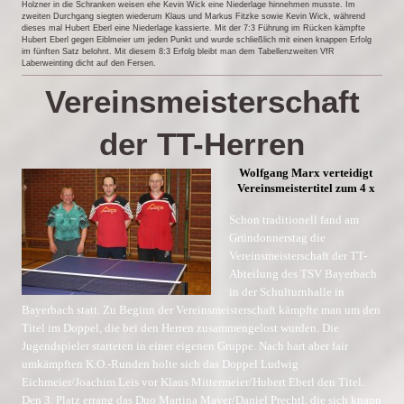
Holzner in die Schranken weisen ehe Kevin Wick eine Niederlage hinnehmen musste. Im
zweiten Durchgang siegten wiederum Klaus und Markus Fitzke sowie Kevin Wick, während
dieses mal Hubert Eberl eine Niederlage kassierte. Mit der 7:3 Führung im Rücken kämpfte
Hubert Eberl gegen Eiblmeier um jeden Punkt und wurde schließlich mit einen knappen Erfolg
im fünften Satz belohnt. Mit diesem 8:3 Erfolg bleibt man dem Tabellenzweiten VfR
Laberweinting dicht auf den Fersen.
Vereinsmeisterschaft
der TT-Herren
Wolfgang Marx verteidigt
Vereinsmeistertitel zum 4 x
Schon traditionell fand am
Gründonnerstag die
Vereinsmeisterschaft der TT-
Abteilung des TSV Bayerbach
in der Schulturnhalle in
Bayerbach statt. Zu Beginn der Vereinsmeisterschaft kämpfte man um den
Titel im Doppel, die bei den Herren zusammengelost wurden. Die
Jugendspieler starteten in einer eigenen Gruppe. Nach hart aber fair
umkämpften K.O.-Runden holte sich das Doppel Ludwig
Eichmeier/Joachim Leis vor Klaus Mittermeier/Hubert Eberl den Titel.
Den 3. Platz errang das Duo Martina Mayer/Daniel Prechtl, die sich knapp