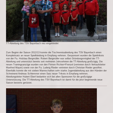
TT-Abteilung des TSV Bayerbach neu eingekleidet
Zum Beginn der Saison 2012/13 konnte die Tischtennisabteilung des TSV Bayerbach einen
Komplettsatz an neuer Spielkleidung in Empfang nehmen. Gesponsert wurden die Spieltrikots
von der Fa. Holzbau Bergmüller. Robert Bergmüller war selbst Gründungsmitglied der TT-
Abteilung und unterstützt bereits seit mehreren Jahrzehnten die TT-Abteilung großzügig. Die
neuen Trainingsanzüge wurden von den Firmen Richter+Frenzel (vertreten durch Verkaufsleiter
Manfred Mayer) sowie von der Fa. Ludwig Rieder vertreten durch Christian Rieder gestiftet.
Ebenfalls konnte die mit sieben Mannschaften sehr starke Jugendabteilung aus den Händen der
Schreinerei Andreas Schlemmer einen Satz neuer Trikots in Empfang nehmen.
Abteilungsleiter Hubert Eberl bedankte sich bei allen Sponsoren für die großzügige
Unterstützung. Die TT-Abteilung des TSV Bayerbach ist damit für die jetzt beginnende neue
Saison bestens gerüstet.