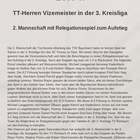
TT-Herren Vizemeister in der 3. Kreisliga
2. Mannschaft mit Relegationsspiel zum Aufstieg
Die 2. Mannschaft der Tischtennis-Abteilung des TSV Bayerbach hatte im letzten Spiel der
Saison in der 3. Kreisliga Ost des SC Postau zu Gast. Bei einem Sieg für den Gastgeber
gewinnt man die Vizemeisterschaft und hätte die Berechtigung zu einem Relegationsspiel um
den Aufstieg in die 2. Kreisliga. Nach den Doppeln lag man mit 1:2 in Rückstand. Die folgenden
Einzel standen allesamt auf Messersschneide. Michael Langgartner bezwang Hadersbeck
knapp im fünften Satz mit 11:9 und Herbert Ölbaum rang im Anschluss den Postauer Kletztl
nieder. Die 4:2 Führung besorgte Hannes Staudacher durch seinen knappen Fünf-Satz-Sieg
über Hulak. Nachdem Daniel Prechtl gegen Krieger verlor, musste das hintere Paarkreuz
unbedingt punkten. Martina Mayer gewann die ersten beiden Sätze, ehe ein kleiner Durchhänger
das Spiel in den fünften Satz führte. Hier hatte aber die Bayerbacher Mannschaftsführerin
gegen Wallner das glücklichere Ende für sich. Markus Fitzke, Ersatzmann für den
langzeitverletzten Manuel Korber, kam in den ersten beiden Sätzen mit seinem Kontrahenten
Laubner überhaupt nicht zu recht. Aber Dank seines Kampfgeistes fand er ins Spiel und gewann
schließlich den Entscheidungssatz mit 11:9 Punkten. Mit dieser 6:3 Führung im Rücken spielten
Michael Langgartner und Herbert Ölbaum gegen Kletztl und Hadersbeck locker auf und beide
kamen zu ungefährdeten Siegen. Hannes Staudacher verlor zwar gegen Krieger, aber zum
gleichen Zeitpunkt feierte Daniel Prechtl einen knappen Drei-Satz-Erfolg über Hulak. Mit diesem
9:4 Sieg sicherte sich die Mannschaft den 2. Tabellenplatz in der 3. Kreisliga Ost. Nun hat das
Team die Möglichkeit im Relegationsspiel gegen den Tabellen-8. der 2. Kreisliga TV Reisbach
um den Aufstieg zu kämpfen.
Alle Chancen auf einen guten Saisonabschluss hat weiterhin die 3. Mannschaft in der 4.
Kreisliga. Als Gastgeber für den TV Reisbach III teilte man sich in den Doppeln die Punkte.
Klaus Fitzke, Markus Fitzke und Hubert Eberl konnten die Reisbacher Neuwardt, Eiblmeier und