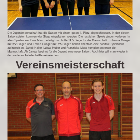
Die Jugendmannschaft hat die Saison mit einem guten 4. Platz abgeschlossen. In den sieben
Saisonspielen konnten vier Siege eingefahren werden. Die restlichen Spiele gingen verloren. In
allen Spielen war Erna Marx beteiligt und holte 11:5 Siege für die Mannschaft. Johanna Grieger
mit 6:2 Siegen und Emma Grieger mit 7:5 Siegen haben ebenfalls eine positive Spielbilanz
aufzuweisen. Jakob Haller, Lukas Huber und Franziska Marx komplementierten die
Mannschaft. Ab Januar beginnt für die Jugend eine neue Saison. Auch hier will man wieder in
der vorderen Tabellenhälfte mitmischen.
Vereinsmeisterschaft